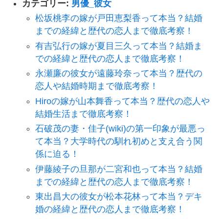
カテゴリー:
男優_彼女
松坂桃李の嫁が戸田恵梨香って本当？結婚
までの経緯と歴代の恋人まで徹底考察！
有吉弘行の嫁が夏目三久って本当？結婚ま
での経緯と歴代の恋人まで徹底考察！
永瀬廉の彼女が遠藤玲奈って本当？歴代の
恋人や結婚時期まで徹底考察！
Hiroの嫁が山本舞香って本当？歴代の恋人や
結婚生活まで徹底考察！
石破茂の妻・佳子(wiki)の第一印象が最悪っ
て本当？大学時代の馴れ初めと支え合う関
係に迫る！
伊藤綾子の旦那が二宮和也って本当？結婚
までの経緯と歴代の恋人まで徹底考察！
東出昌大の彼女が松本花林って本当？デキ
婚の経緯と歴代の恋人まで徹底考察！