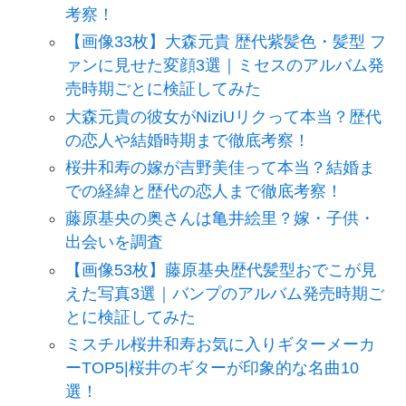
考察！
【画像33枚】大森元貴 歴代紫髪色・髪型 フ
ァンに見せた変顔3選｜ミセスのアルバム発
売時期ごとに検証してみた
大森元貴の彼女がNiziUリクって本当？歴代
の恋人や結婚時期まで徹底考察！
桜井和寿の嫁が吉野美佳って本当？結婚ま
での経緯と歴代の恋人まで徹底考察！
藤原基央の奥さんは亀井絵里？嫁・子供・
出会いを調査
【画像53枚】藤原基央歴代髪型おでこが見
えた写真3選｜バンプのアルバム発売時期ご
とに検証してみた
ミスチル桜井和寿お気に入りギターメーカ
ーTOP5|桜井のギターが印象的な名曲10
選！