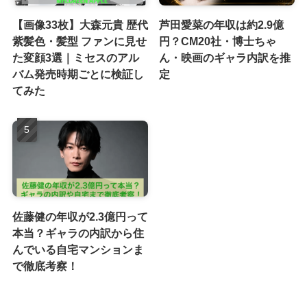
【画像33枚】大森元貴 歴代
芦田愛菜の年収は約2.9億
紫髪色・髪型 ファンに見せ
円？CM20社・博士ちゃ
た変顔3選｜ミセスのアル
ん・映画のギャラ内訳を推
バム発売時期ごとに検証し
定
てみた
佐藤健の年収が2.3億円って
本当？ギャラの内訳から住
んでいる自宅マンションま
で徹底考察！