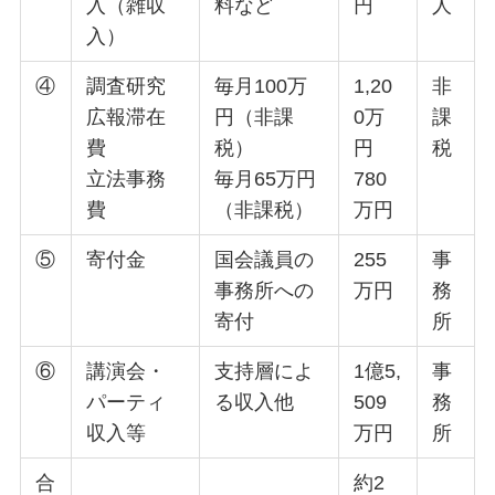
入（雑収
料など
円
人
入）
④
調査研究
毎月100万
1,20
非
広報滞在
円（非課
0万
課
費
税）
円
税
立法事務
毎月65万円
780
費
（非課税）
万円
⑤
寄付金
国会議員の
255
事
事務所への
万円
務
寄付
所
⑥
講演会・
支持層によ
1億5,
事
パーティ
る収入他
509
務
収入等
万円
所
合
約2