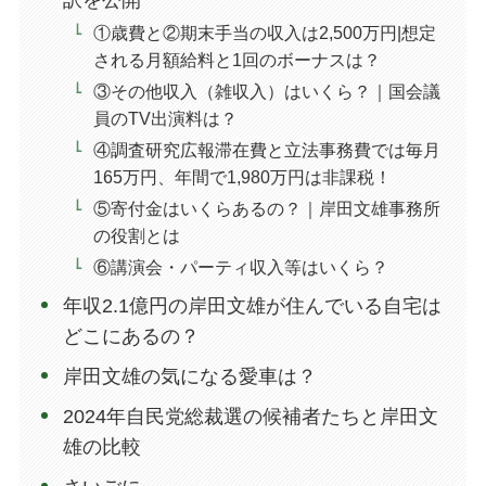
①歳費と②期末手当の収入は2,500万円|想定
される月額給料と1回のボーナスは？
③その他収入（雑収入）はいくら？｜国会議
員のTV出演料は？
④調査研究広報滞在費と立法事務費では毎月
165万円、年間で1,980万円は非課税！
⑤寄付金はいくらあるの？｜岸田文雄事務所
の役割とは
⑥講演会・パーティ収入等はいくら？
年収2.1億円の岸田文雄が住んでいる自宅は
どこにあるの？
岸田文雄の気になる愛車は？
2024年自民党総裁選の候補者たちと岸田文
雄の比較