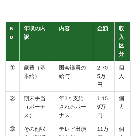
N
年収の内
内容
金額
収
o
訳
入
区
分
①
歳費（基
国会議員の
2,70
個
本給）
給与
5万
人
円
②
期末手当
年2回支給
1,15
個
（ボーナ
されるボー
9万
人
ス）
ナス
円
③
その他収
テレビ出演
11万
個