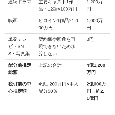
連続ドラマ
主要キャスト1作
1,200万
品・12話×100万円
円
映画
ヒロイン1作品×1,0
1,000万
00万円
円
単発テレ
契約額や回数を再
0円
ビ・SN
現できないため加
S・写真集
算しない
配分前推定
上記の合計
4億1,200
総額
万円
税引前の中
4億1,200万円×本人
2億600万
心推定額
配分50％
円→約2.
1億円