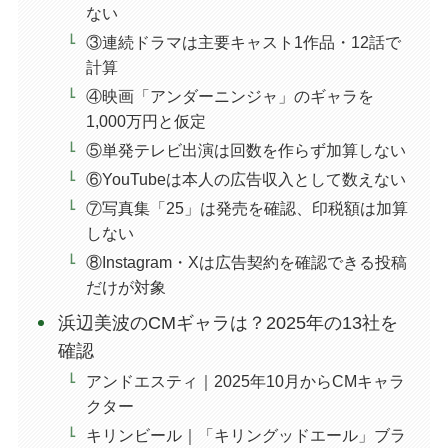
ない
③連続ドラマは主要キャスト1作品・12話で
計算
④映画「アンダーニンジャ」のギャラを
1,000万円と仮定
⑤単発テレビ出演は回数を作らず加算しない
⑥YouTubeは本人の広告収入として数えない
⑦写真集「25」は発売を確認、印税額は加算
しない
⑧Instagram・Xは広告契約を確認できる投稿
だけが対象
浜辺美波のCMギャラは？2025年の13社を
確認
アンドエスティ｜2025年10月からCMキャラ
クター
キリンビール｜「キリングッドエール」ブラ