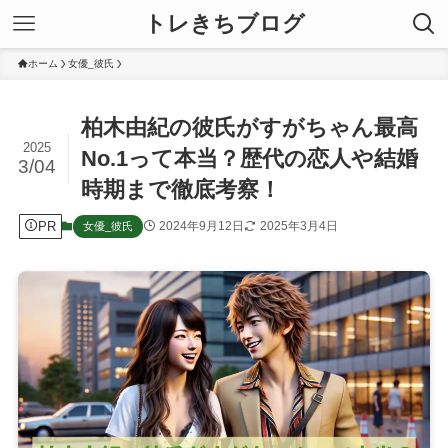
トレきちブログ
ホーム
女優_彼氏
柏木由紀の彼氏がすがちゃん最高
2025
No.1って本当？歴代の恋人や結婚
3/04
時期まで徹底考察！
PR
2024年9月12日
2025年3月4日
女優_彼氏