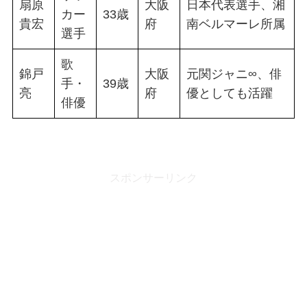
扇原
大阪
日本代表選手、湘
カー
33歳
貴宏
府
南ベルマーレ所属
選手
歌
錦戸
大阪
元関ジャニ∞、俳
手・
39歳
亮
府
優としても活躍
俳優
スポンサーリンク