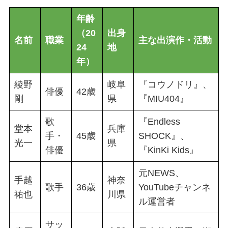
年齢
（20
出身
名前
職業
主な出演作・活動
24
地
年）
綾野
岐阜
『コウノドリ』、
俳優
42歳
剛
県
『MIU404』
歌
『Endless
堂本
兵庫
手・
45歳
SHOCK』、
光一
県
俳優
『KinKi Kids』
元NEWS、
手越
神奈
歌手
36歳
YouTubeチャンネ
祐也
川県
ル運営者
サッ