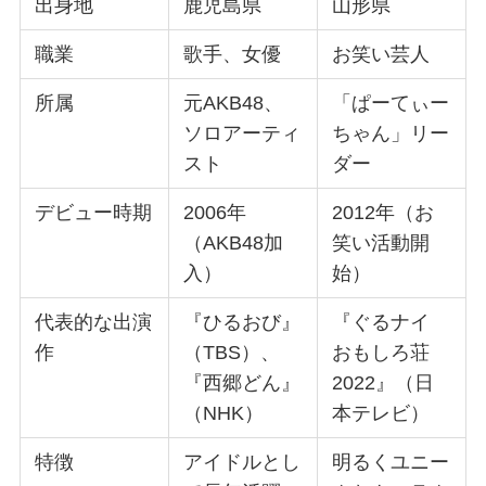
出身地
鹿児島県
山形県
職業
歌手、女優
お笑い芸人
所属
元AKB48、
「ぱーてぃー
ソロアーティ
ちゃん」リー
スト
ダー
デビュー時期
2006年
2012年（お
（AKB48加
笑い活動開
入）
始）
代表的な出演
『ひるおび』
『ぐるナイ
作
（TBS）、
おもしろ荘
『西郷どん』
2022』（日
（NHK）
本テレビ）
特徴
アイドルとし
明るくユニー