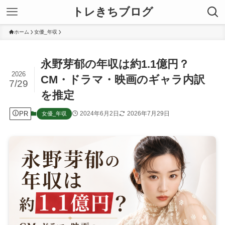
トレきちブログ
ホーム
女優_年収
永野芽郁の年収は約1.1億円？
2026
CM・ドラマ・映画のギャラ内訳
7/29
を推定
PR
2024年6月2日
2026年7月29日
女優_年収