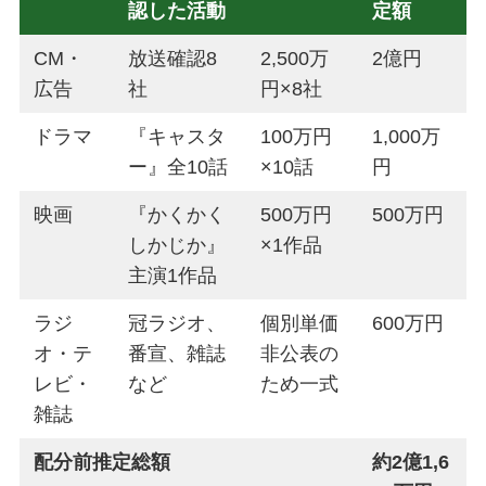
認した活動
定額
CM・
放送確認8
2,500万
2億円
広告
社
円×8社
ドラマ
『キャスタ
100万円
1,000万
ー』全10話
×10話
円
映画
『かくかく
500万円
500万円
しかじか』
×1作品
主演1作品
ラジ
冠ラジオ、
個別単価
600万円
オ・テ
番宣、雑誌
非公表の
レビ・
など
ため一式
雑誌
配分前推定総額
約2億1,6