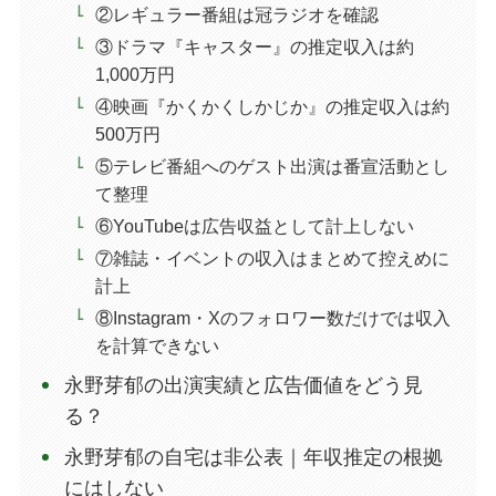
②レギュラー番組は冠ラジオを確認
③ドラマ『キャスター』の推定収入は約
1,000万円
④映画『かくかくしかじか』の推定収入は約
500万円
⑤テレビ番組へのゲスト出演は番宣活動とし
て整理
⑥YouTubeは広告収益として計上しない
⑦雑誌・イベントの収入はまとめて控えめに
計上
⑧Instagram・Xのフォロワー数だけでは収入
を計算できない
永野芽郁の出演実績と広告価値をどう見
る？
永野芽郁の自宅は非公表｜年収推定の根拠
にはしない