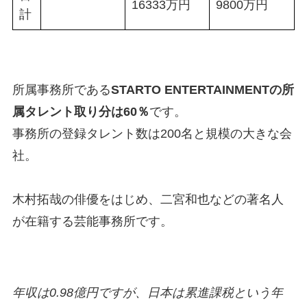
16333万円
9800万円
計
所属事務所である
STARTO ENTERTAINMENTの所
属タレント取り分は60％
です。
事務所の登録タレント数は200名と規模の大きな会
社。
木村拓哉の俳優をはじめ、二宮和也などの著名人
が在籍する芸能事務所です。
年収は0.98億円ですが、日本は累進課税という年