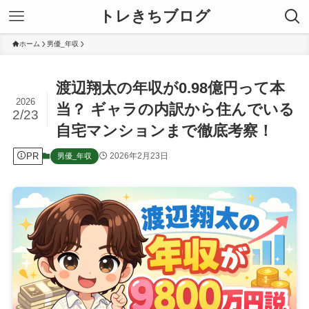
トレきちブログ
ホーム
男優_年収
渡辺翔太の年収が0.98億円って本
2026
当？ ギャラの内訳から住んでいる
2/23
自宅マンションまで徹底考察！
PR
2026年2月23日
男優_年収