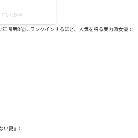
)がシェアした投稿
で年間第8位にランクインするほど、人気を誇る実力派女優で
きない夏』）
）