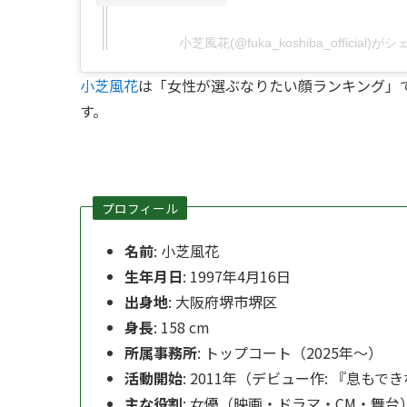
小芝風花(@fuka_koshiba_official
小芝風花
は「女性が選ぶなりたい顔ランキング」
す。
プロフィール
名前
: 小芝風花
生年月日
: 1997年4月16日
出身地
: 大阪府堺市堺区
身長
: 158 cm
所属事務所
: トップコート（2025年〜）
活動開始
: 2011年（デビュー作: 『息もで
主な役割
: 女優（映画・ドラマ・CM・舞台