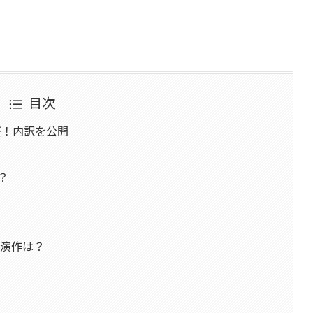
目次
証！内訳を公開
？
出演作は？