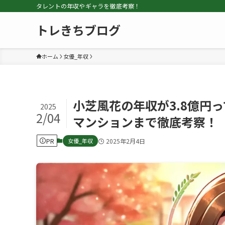
タレントの年収やギャラを徹底考察！
トレきちブログ
ホーム
女優_年収
小芝風花の年収が3.8億円
2025
2/04
マンションまで徹底考察！
PR
女優_年収
2025年2月4日