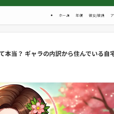
ホーム
年収
彼女/彼氏
ア
って本当？ ギャラの内訳から住んでいる自