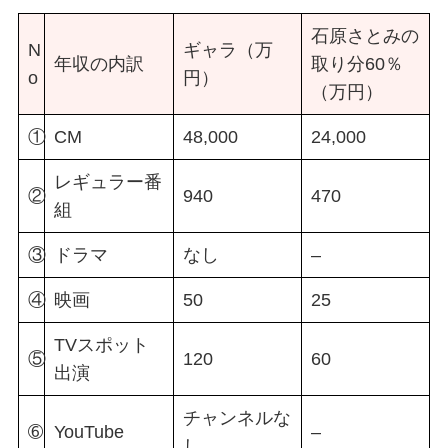
石原さとみの
N
ギャラ（万
年収の内訳
取り分60％
o
円）
（万円）
①
CM
48,000
24,000
レギュラー番
②
940
470
組
③
ドラマ
なし
–
④
映画
50
25
TVスポット
⑤
120
60
出演
チャンネルな
➅
YouTube
–
し