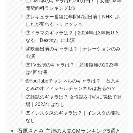
①CM1本のギャラは6,000万円！｜女優CM年
間契約料ランキング1位
②レギュラー番組に年間47回出演｜NHK_あ
したが変わるトリセツショー
③ドラマのギャラは？｜2024年は3年振りと
なる「Destiny」に出演
④映画出演のギャラは？｜ナレーションのみ
出演
⑤TV出演のギャラは？｜産後復帰の2023年
は4回出演
➅YouTubeチャンネルのギャラは？｜石原さ
とみのオフィシャルチャンネルはあるの？
⑦雑誌のギャラは？ 女性誌を中心に表紙で登
場｜2023年はなし
⑧インスタ/Xのギャラは？｜インスタの開設
なし
石原さとみ 主演の人気CMランキング5選と