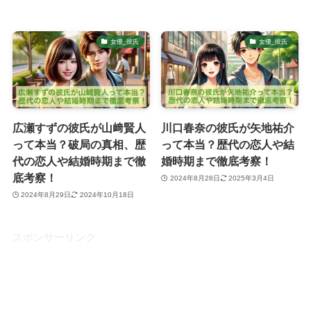
女優_彼氏
女優_彼氏
広瀬すずの彼氏が山﨑賢人
川口春奈の彼氏が矢地祐介
って本当？破局の真相、歴
って本当？歴代の恋人や結
代の恋人や結婚時期まで徹
婚時期まで徹底考察！
底考察！
2024年8月28日
2025年3月4日
2024年8月29日
2024年10月18日
スポンサーリンク