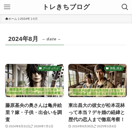
トレきちブログ
ホーム
2024年
8月
2024年8月
– date –
アーティスト
男優_彼女
藤原基央の奥さんは亀井絵
東出昌大の彼女が松本花林
里？嫁・子供・出会いを調
って本当？デキ婚の経緯と
査
歴代の恋人まで徹底考察！
2024年8月31日
2026年7月1日
2024年8月30日
2025年3月4日