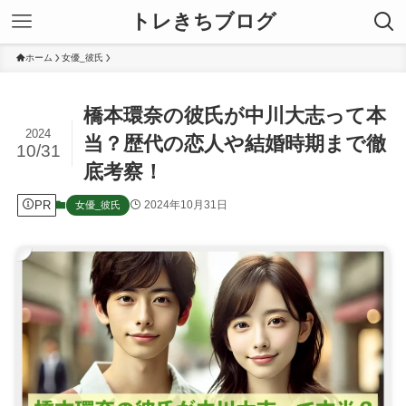
トレきちブログ
ホーム
女優_彼氏
橋本環奈の彼氏が中川大志って本
2024
当？歴代の恋人や結婚時期まで徹
10/31
底考察！
PR
2024年10月31日
女優_彼氏