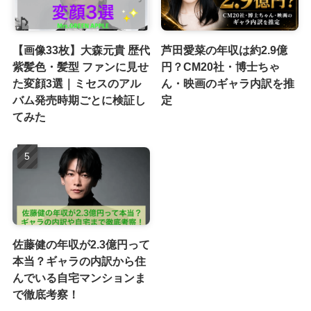
【画像33枚】大森元貴 歴代
芦田愛菜の年収は約2.9億
紫髪色・髪型 ファンに見せ
円？CM20社・博士ちゃ
た変顔3選｜ミセスのアル
ん・映画のギャラ内訳を推
バム発売時期ごとに検証し
定
てみた
佐藤健の年収が2.3億円って
本当？ギャラの内訳から住
んでいる自宅マンションま
で徹底考察！