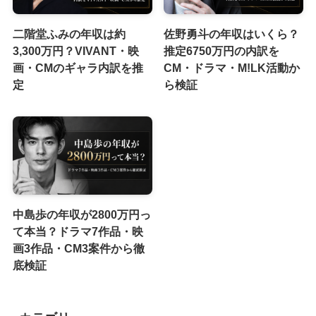
二階堂ふみの年収は約
佐野勇斗の年収はいくら？
3,300万円？VIVANT・映
推定6750万円の内訳を
画・CMのギャラ内訳を推
CM・ドラマ・M!LK活動か
定
ら検証
中島歩の年収が2800万円っ
て本当？ドラマ7作品・映
画3作品・CM3案件から徹
底検証