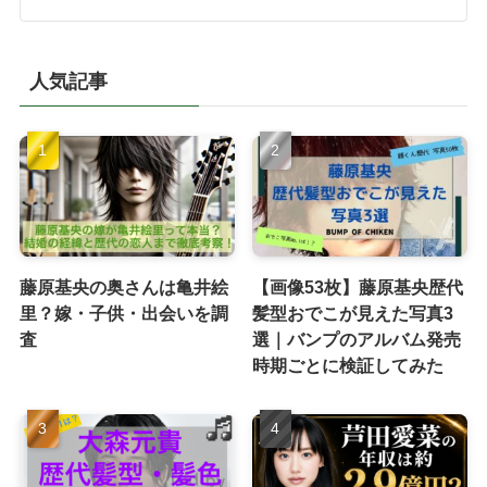
人気記事
藤原基央の奥さんは亀井絵
【画像53枚】藤原基央歴代
里？嫁・子供・出会いを調
髪型おでこが見えた写真3
査
選｜バンプのアルバム発売
時期ごとに検証してみた