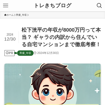
トレきちブログ
ホーム
男優_年収
松下洸平の年収が8000万円って本
2024
当？ ギャラの内訳から住んでい
12/30
る自宅マンションまで徹底考察！
PR
2024年12月30日
男優_年収