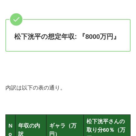
松下洸平の想定年収: 『8000万円』
内訳は以下の表の通り。
松下洸平さんの
N
年収の内
ギャラ（万
取り分60％（万
o
訳
円）