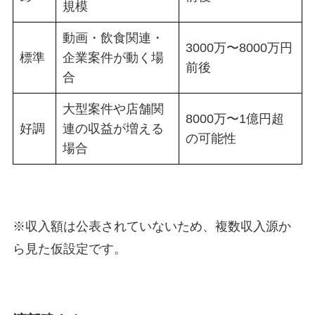
規模
動画・飲食関連・
3000万〜8000万円
標準
企業案件が動く場
前後
合
大型案件や店舗関
8000万〜1億円超
好調
連の収益が増える
の可能性
場合
※収入額は公表されていないため、複数収入源か
ら見た仮設定です。