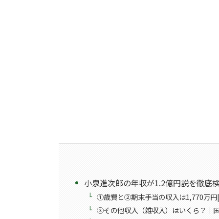
小泉進次郎の年収が1.2億円説を徹底
①歳費と②期末手当の収入は1,770万
③その他収入（雑収入）はいくら？｜国