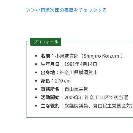
＞＞小泉進次郎の書籍をチェックする
プロフィール
名前
：小泉進次郎（Shinjiro Koizumi）
生年月日
：1981年4月14日
出身地
：神奈川県横須賀市
身長
：170 cm
事務所名
：自由民主党
活動開始
：2009年に神奈川11区で初当選
主な役割
：衆議院議員、自由民主党国会対