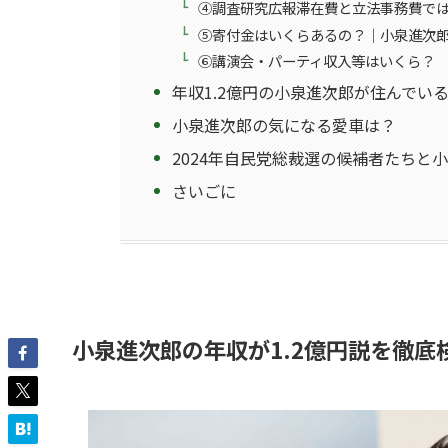
④調査研究広報滞在費と立法事務費では毎
⑤寄付金はいくらあるの？｜小泉進次
⑥講演会・パーティ収入等はいくら？
年収1.2億円の小泉進次郎が住んでい
小泉進次郎の気になる愛車は？
2024年自民党総裁選の候補者たちと
さいごに
小泉進次郎の年収が1.2億円説を徹底