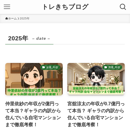
トレきちブログ
ホーム
2025年
2025年
– date –
女優_年収
男優_年収
仲里依紗の年収が2億円っ
宮舘涼太の年収が0.7億円っ
て本当？ギャラの内訳から
て本当？ ギャラの内訳から
住んでいる自宅マンション
住んでいる自宅マンション
まで徹底考察！
まで徹底考察！