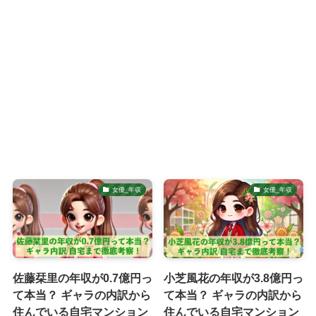
女優_年収
女優_年収
佐藤栞里の年収が0.7億円っ
小芝風花の年収が3.8億円っ
て本当？ ギャラの内訳から
て本当？ ギャラの内訳から
住んでいる自宅マンション
住んでいる自宅マンション