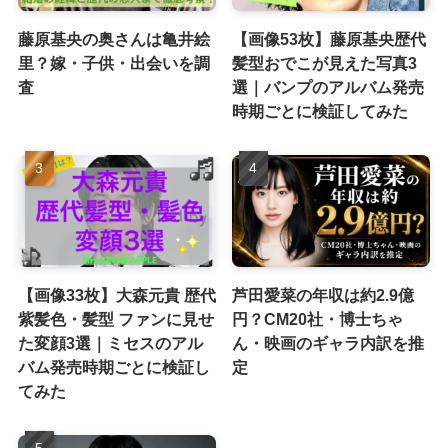
藤原基央の奥さんは亀井絵
【画像53枚】藤原基央歴代
里？嫁・子供・出会いを調
髪型おでこが見えた写真3
査
選｜バンプのアルバム発売
時期ごとに検証してみた
【画像33枚】大森元貴 歴代
芦田愛菜の年収は約2.9億
紫髪色・髪型 ファンに見せ
円？CM20社・博士ちゃ
た変顔3選｜ミセスのアル
ん・映画のギャラ内訳を推
バム発売時期ごとに検証し
定
てみた