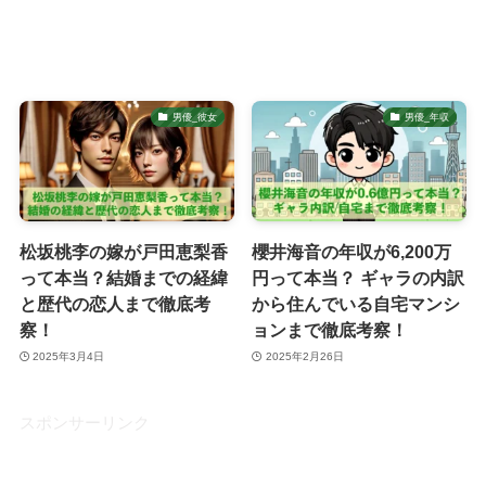
男優_彼女
男優_年収
松坂桃李の嫁が戸田恵梨香
櫻井海音の年収が6,200万
って本当？結婚までの経緯
円って本当？ ギャラの内訳
と歴代の恋人まで徹底考
から住んでいる自宅マンシ
察！
ョンまで徹底考察！
2025年3月4日
2025年2月26日
スポンサーリンク