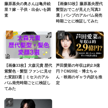
藤原基央の奥さんは亀井絵
【画像53枚】藤原基央歴代
里？嫁・子供・出会いを調
髪型おでこが見えた写真3
査
選｜バンプのアルバム発売
時期ごとに検証してみた
【画像33枚】大森元貴 歴代
芦田愛菜の年収は約2.9億
紫髪色・髪型 ファンに見せ
円？CM20社・博士ちゃ
た変顔3選｜ミセスのアル
ん・映画のギャラ内訳を推
バム発売時期ごとに検証し
定
てみた