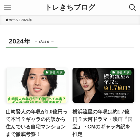
トレきちブログ
ホーム
2024年
2024年
– date –
男優_年収
男優_年収
山﨑賢人の年収が1.0億円っ
横浜流星の年収は約1.7億
て本当？ギャラの内訳から
円？大河ドラマ・映画『国
住んでいる自宅マンション
宝』・CMのギャラ内訳を
まで徹底考察！
推定