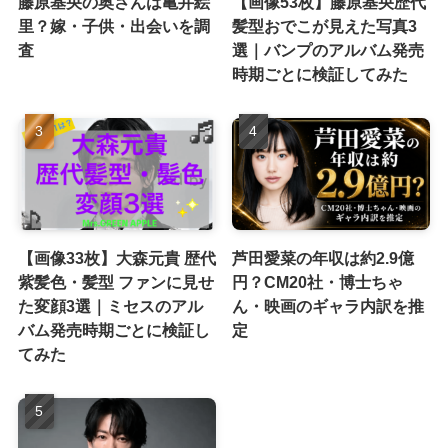
藤原基央の奥さんは亀井絵
【画像53枚】藤原基央歴代
里？嫁・子供・出会いを調
髪型おでこが見えた写真3
査
選｜バンプのアルバム発売
時期ごとに検証してみた
【画像33枚】大森元貴 歴代
芦田愛菜の年収は約2.9億
紫髪色・髪型 ファンに見せ
円？CM20社・博士ちゃ
た変顔3選｜ミセスのアル
ん・映画のギャラ内訳を推
バム発売時期ごとに検証し
定
てみた