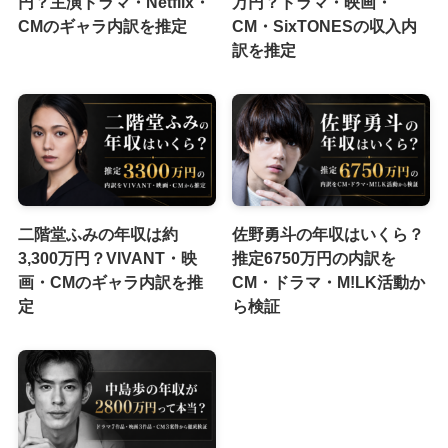
円？主演ドラマ・Netflix・
万円？ドラマ・映画・
CMのギャラ内訳を推定
CM・SixTONESの収入内
訳を推定
二階堂ふみの年収は約
佐野勇斗の年収はいくら？
3,300万円？VIVANT・映
推定6750万円の内訳を
画・CMのギャラ内訳を推
CM・ドラマ・M!LK活動か
定
ら検証