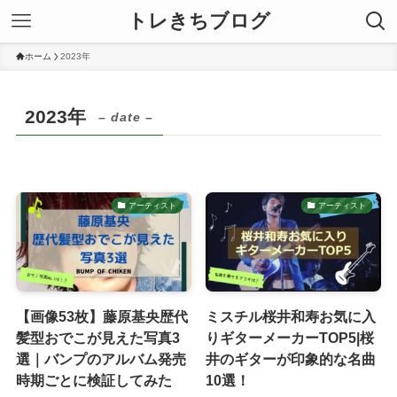
トレきちブログ
ホーム
2023年
2023年
– date –
アーティスト
アーティスト
【画像53枚】藤原基央歴代
ミスチル桜井和寿お気に入
髪型おでこが見えた写真3
りギターメーカーTOP5|桜
選｜バンプのアルバム発売
井のギターが印象的な名曲
時期ごとに検証してみた
10選！