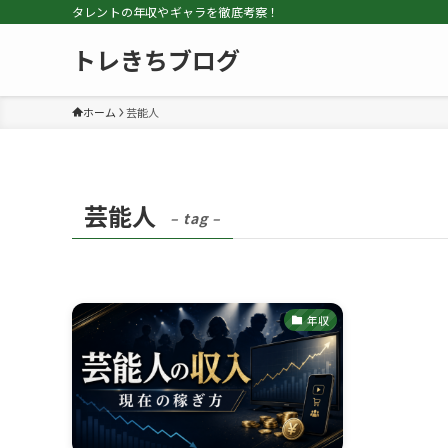
タレントの年収やギャラを徹底考察！
トレきちブログ
ホーム
芸能人
芸能人
– tag –
年収