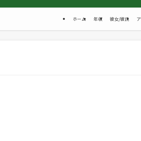
ホーム
年収
彼女/彼氏
ア