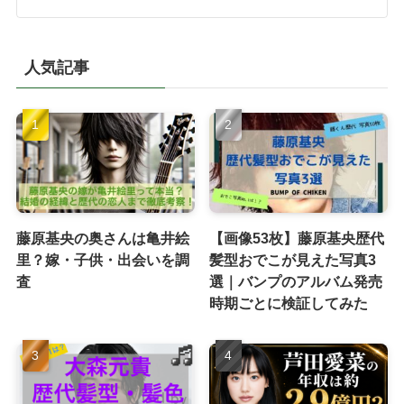
人気記事
藤原基央の奥さんは亀井絵
【画像53枚】藤原基央歴代
里？嫁・子供・出会いを調
髪型おでこが見えた写真3
査
選｜バンプのアルバム発売
時期ごとに検証してみた