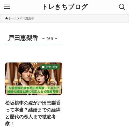
トレきちブログ
ホーム
戸田恵梨香
戸田恵梨香
– tag –
男優_彼女
松坂桃李の嫁が戸田恵梨香
って本当？結婚までの経緯
と歴代の恋人まで徹底考
察！