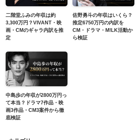
二階堂ふみの年収は約
佐野勇斗の年収はいくら？
3,300万円？VIVANT・映
推定6750万円の内訳を
画・CMのギャラ内訳を推
CM・ドラマ・M!LK活動か
定
ら検証
中島歩の年収が2800万円っ
て本当？ドラマ7作品・映
画3作品・CM3案件から徹
底検証