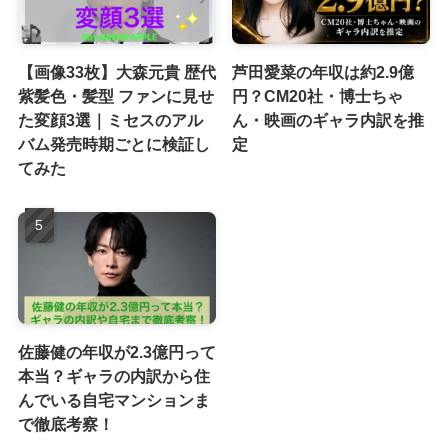
【画像33枚】大森元貴 歴代
芦田愛菜の年収は約2.9億
紫髪色・髪型 ファンに見せ
円？CM20社・博士ちゃ
た変顔3選｜ミセスのアル
ん・映画のギャラ内訳を推
バム発売時期ごとに検証し
定
てみた
佐藤健の年収が2.3億円って
本当？ギャラの内訳から住
んでいる自宅マンションま
で徹底考察！