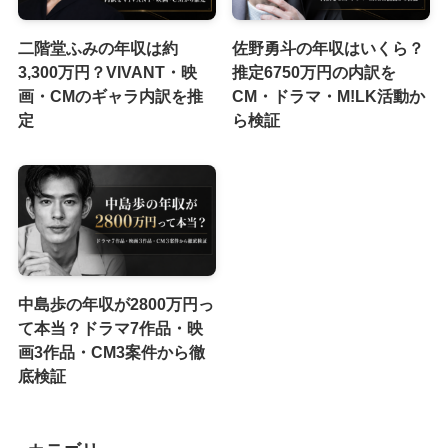
二階堂ふみの年収は約
佐野勇斗の年収はいくら？
3,300万円？VIVANT・映
推定6750万円の内訳を
画・CMのギャラ内訳を推
CM・ドラマ・M!LK活動か
定
ら検証
中島歩の年収が2800万円っ
て本当？ドラマ7作品・映
画3作品・CM3案件から徹
底検証