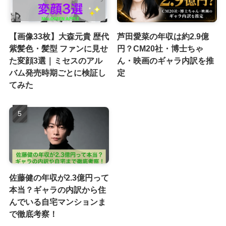
【画像33枚】大森元貴 歴代
芦田愛菜の年収は約2.9億
紫髪色・髪型 ファンに見せ
円？CM20社・博士ちゃ
た変顔3選｜ミセスのアル
ん・映画のギャラ内訳を推
バム発売時期ごとに検証し
定
てみた
佐藤健の年収が2.3億円って
本当？ギャラの内訳から住
んでいる自宅マンションま
で徹底考察！