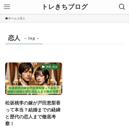
トレきちブログ
ホーム
恋人
恋人
– tag –
男優_彼女
松坂桃李の嫁が戸田恵梨香
って本当？結婚までの経緯
と歴代の恋人まで徹底考
察！