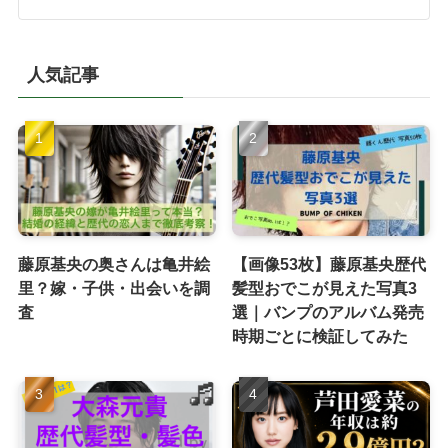
人気記事
藤原基央の奥さんは亀井絵
【画像53枚】藤原基央歴代
里？嫁・子供・出会いを調
髪型おでこが見えた写真3
査
選｜バンプのアルバム発売
時期ごとに検証してみた